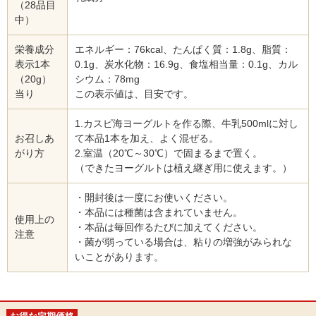
（28品目
中）
栄養成分
エネルギー：76kcal、たんぱく質：1.8g、脂質：
表示1本
0.1g、炭水化物：16.9g、食塩相当量：0.1g、カル
（20g）
シウム：78mg
当り
この表示値は、目安です。
1.カスピ海ヨーグルトを作る際、牛乳500mlに対し
お召しあ
て本品1本を加え、よく混ぜる。
がり方
2.室温（20℃～30℃）で固まるまで置く。
（できたヨーグルトは植え継ぎ用に使えます。）
・開封後は一度にお使いください。
・本品には種菌は含まれていません。
使用上の
・本品は毎回作るたびに加えてください。
注意
・菌が弱っている場合は、粘りの増強がみられな
いことがあります。