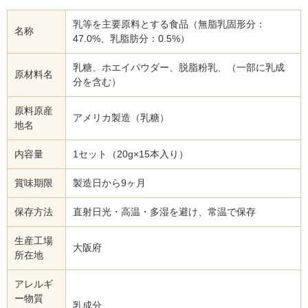
乳等を主要原料とする食品（無脂乳固形分：
名称
47.0%、乳脂肪分：0.5%）
乳糖、ホエイパウダー、脱脂粉乳、（一部に乳成
原材料名
分を含む）
原料原産
アメリカ製造（乳糖）
地名
内容量
1セット（20g×15本入り）
賞味期限
製造日から9ヶ月
保存方法
直射日光・高温・多湿を避け、常温で保存
生産工場
大阪府
所在地
アレルギ
ー物質
乳成分