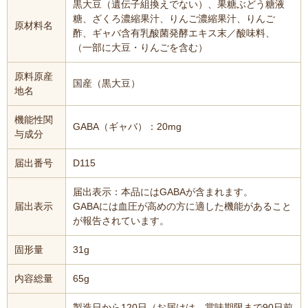
黒大豆（遺伝子組換えでない）、果糖ぶどう糖液
糖、ざくろ濃縮果汁、りんご濃縮果汁、りんご
原材料名
酢、ギャバ含有乳酸菌発酵エキス末／酸味料、
（一部に大豆・りんごを含む）
原料原産
国産（黒大豆）
地名
機能性関
GABA（ギャバ）：20mg
与成分
届出番号
D115
届出表示：本品にはGABAが含まれます。
届出表示
GABAには血圧が高めの方に適した機能があること
が報告されています。
固形量
31g
内容総量
65g
製造日から120日（お届けは、賞味期限まで90日前