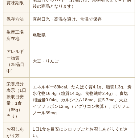
賞味期限
後の商品となります）
保存方法
直射日光・高温を避け、常温で保存
生産工場
鳥取県
所在地
アレルギ
ー物質
大豆・りんご
（28品目
中）
栄養成分
エネルギー89kcal、たんぱく質4.1g、脂質1.3g、炭
表示（1日
水化物16.4g（糖質14.0g、食物繊維2.4g）、食塩
摂取目安
相当量0.04g、カルシウム18mg、鉄5.7mg、大豆
量：1食
イソフラボン12mg（アグリコン換算）、ポリフェ
（65g）
ノール39mg
当り）
お召しあ
1日1食を目安にシロップごとお召しあがりくださ
がり方
い。