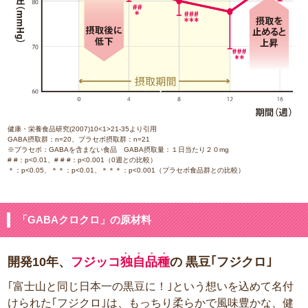
健康・栄養食品研究(2007)10<1>21-35より引用
GABA摂取群：n=20、プラセボ摂取群：n=21
※プラセボ：GABAを含まない食品 GABA摂取量：１日当たり２０mg
# #：p<0.01、# # #：p<0.001（0週との比較）
＊：p<0.05、＊＊：p<0.01、＊＊＊：p<0.001（プラセボ食品群との比較）
「GABAクロクロ」の原材料
●●●●
開発10年、
フジッコ
独自品種
の 黒豆｢フジクロ｣
｢富士山と同じ日本一の黒豆に！｣という想いを込めて名付
けられた｢フジクロ｣は、もっちり柔らかで風味豊かな、健