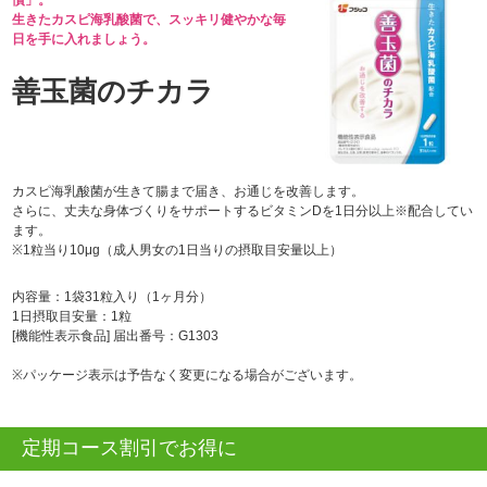
生きたカスピ海乳酸菌で、スッキリ健やかな毎
日を手に入れましょう。
善玉菌のチカラ
カスピ海乳酸菌が生きて腸まで届き、お通じを改善します。
さらに、丈夫な身体づくりをサポートするビタミンDを1日分以上※配合してい
ます。
※1粒当り10μg（成人男女の1日当りの摂取目安量以上）
内容量：1袋31粒入り（1ヶ月分）
1日摂取目安量：1粒
[機能性表示食品] 届出番号：G1303
※パッケージ表示は予告なく変更になる場合がございます。
定期コース割引でお得に