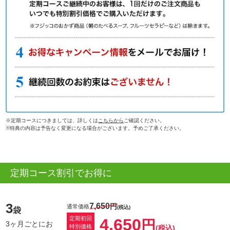
※定期コースにつきましては、詳しくは
こちらから
ご確認ください。
※特典の内容は予告なく変更になる場合がございます。予めご了承ください。
定期コース割引でお得に
3
7,650
円
通常価格
(税込)
袋
定期初回
4,650
円
3ヶ月ごとにお
特別価格
(税込)