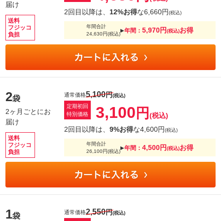
届け
2回目以降は、
12%お得
な6,660円
(税込)
送料
年間合計
フジッコ
5,970円
お得
年間：
▶︎
(税込)
負担
24,630円
(税込)
2
5,100
円
通常価格
(税込)
袋
定期初回
3,100
円
2ヶ月ごとにお
特別価格
(税込)
届け
2回目以降は、
9%お得
な4,600円
(税込)
送料
年間合計
フジッコ
4,500円
お得
年間：
▶︎
(税込)
負担
26,100円
(税込)
1
2,550
円
通常価格
(税込)
袋