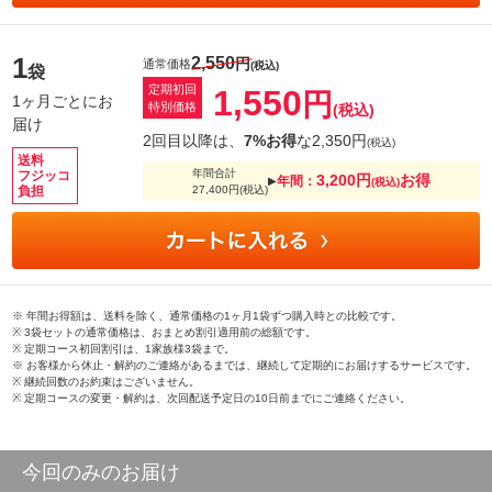
1
2,550
円
通常価格
(税込)
袋
定期初回
1,550
円
1ヶ月ごとにお
特別価格
(税込)
届け
2回目以降は、
7%お得
な2,350円
(税込)
送料
年間合計
フジッコ
3,200円
お得
年間：
▶︎
(税込)
負担
27,400円
(税込)
※ 年間お得額は、送料を除く、通常価格の1ヶ月1袋ずつ購入時との比較です。
※ 3袋セットの通常価格は、おまとめ割引適用前の総額です。
※ 定期コース初回割引は、1家族様3袋まで。
※ お客様から休止・解約のご連絡があるまでは、継続して定期的にお届けするサービスです。
※ 継続回数のお約束はございません。
※ 定期コースの変更・解約は、次回配送予定日の10日前までにご連絡ください。
今回のみのお届け