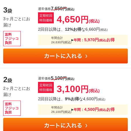
3
7,650
円
通常価格
(税込)
袋
定期初回
4,650
円
3ヶ月ごとにお
特別価格
(税込)
届け
2回目以降は、
12%お得
な6,660円
(税込)
送料
年間合計
フジッコ
5,970円
お得
年間：
▶︎
(税込)
負担
24,630円
(税込)
2
5,100
円
通常価格
(税込)
袋
定期初回
3,100
円
2ヶ月ごとにお
特別価格
(税込)
届け
2回目以降は、
9%お得
な4,600円
(税込)
送料
年間合計
フジッコ
4,500円
お得
年間：
▶︎
(税込)
負担
26,100円
(税込)