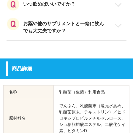
いつ飲めばいいですか？
使用しておりません。
乳成分アレルギーの方（乳製品が苦手な
いつお飲みいただいてもかまいません。
お薬や他のサプリメントと一緒に飲ん
方）も安心してお飲みいただけます。
毎日の習慣にしやすいように、時間帯を
でも大丈夫ですか？
決めることをおすすめします。
「飲み忘れ防止カレンダー」をご用意し
「善玉菌のチカラ」は食品ですので、基
ていますので、毎日の健康習慣（善玉習
本的には心配ございません。
慣）にお役立てください。
お薬を服用されている方、通院中の方な
商品詳細
ど、ご不安があれば、かかりつけの医
師、薬剤師にご相談ください。
名称
乳酸菌（生菌）利用食品
でんぷん、乳酸菌末（還元水あめ、
乳酸菌原末、デキストリン）／ヒド
原材料名
ロキシプロピルメチルセルロース、
ショ糖脂肪酸エステル、二酸化ケイ
素、ビタミンD