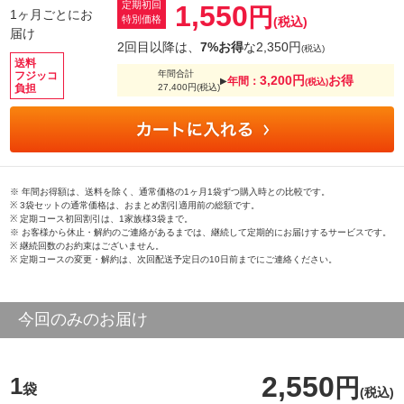
定期初回
1,550
円
1ヶ月ごとにお
特別価格
(税込)
届け
2回目以降は、
7%お得
な2,350円
(税込)
送料
年間合計
フジッコ
3,200円
お得
年間：
▶︎
(税込)
負担
27,400円
(税込)
※ 年間お得額は、送料を除く、通常価格の1ヶ月1袋ずつ購入時との比較です。
※ 3袋セットの通常価格は、おまとめ割引適用前の総額です。
※ 定期コース初回割引は、1家族様3袋まで。
※ お客様から休止・解約のご連絡があるまでは、継続して定期的にお届けするサービスです。
※ 継続回数のお約束はございません。
※ 定期コースの変更・解約は、次回配送予定日の10日前までにご連絡ください。
今回のみのお届け
2,550
1
円
袋
(税込)