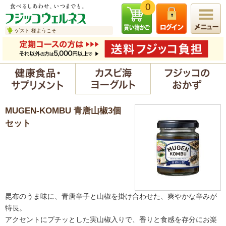
0
ゲスト 様ようこそ
MUGEN-KOMBU 青唐山椒3個
セット
昆布のうま味に、青唐辛子と山椒を掛け合わせた、爽やかな辛みが
特長。
アクセントにプチッとした実山椒入りで、香りと食感を存分にお楽