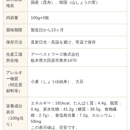
国産（昆布）、韓国（山しょうの実）
地名
内容量
100g×3個
賞味期限
製造日から13ヶ月
保存方法
直射日光・高温を避け、常温で保存
生産工場
アーベストフーズ株式会社
所在地
栃木県大田原市寒井1470
アレルギ
ー物質
小麦（しょうゆ由来）、大豆
（特定原
材料等）
エネルギー：181kcal、たんぱく質：4.4g、脂質：
栄養成分
0.4g、炭水化物：41.2g（糖質：38.5g、食物繊
表示
維：2.7g）、食塩相当量：7.2g、カルシウム：
（100g当
59mg
り）
この表示値は、目安です。